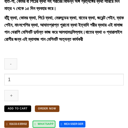
হাত-পা, কোমর বা পিঠের ব্যথা সহ শরীরের বিভিন্ন অঙ্গ প্রত্যঙ্গের ব্যথা সারিয়ে দিন
1,900.00৳ .
1,099.00৳ .
মাত্র ৭ থেকে ১৫ দিন ব্যবহার করে।
হাঁটু ব্যথা, কোমর ব্যথা, পিঠে ব্যথা, মেরুদন্ডের ব্যথা, বাতের ব্যথা, জয়েন্ট পেইন, ব্যাক
পেইন, মাংসপেশির ব্যথা, আঘাতপ্রাপ্ত পুরানো ব্যথা ইত্যাদি শরীর ব্যথায় এই মাসাজ
গান থেরাপি মেশিনটি দুর্দান্ত কাজ করে আলহামদুলিল্লাহ।বাতের ব্যথা ও প্যারালাইস
রোগীর জন্য এই ম্যাসাজ গান মেশিনটি অত্যন্ত কার্যকরী
3
Head
Body
Massage
Gun
ADD TO CART
ORDER NOW
quantity
01633-035902
WHATSAPP
MEASSERGER