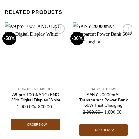
RELATED PRODUCTS
-58%
-36%
Add to
Add to
wishlist
wishlist
AIRPODS & EARBUDS
GADGET ITEMS
A9 pro 100% ANC+ENC
SANY 20000mAh
With Digital Display White
Transparent Power Bank
66W Fast Charging
Original
Current
1,900.00
৳
800.00
৳
Original
Current
2,800.00
৳
1,800.00
৳
price
price
price
price
was:
is:
was:
is:
ORDER NOW
1,900.00৳ .
800.00৳ .
ORDER NOW
2,800.00৳ .
1,800.0