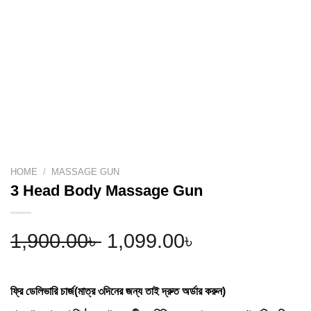
HOME
/
MASSAGE GUN
3 Head Body Massage Gun
Original
Current
1,900.00
৳
1,099.00
৳
price
price
ফ্রি ডেলিভারি চার্জ(মাত্র ৩দিনের জন্য তাই দ্রুত অর্ডার করুন)
was:
is: