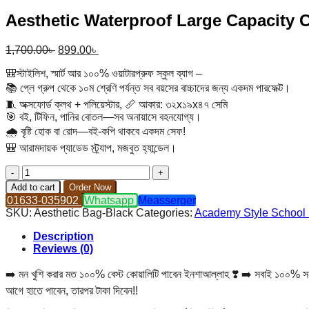
Aesthetic Waterproof Large Capacity 
Original
Current
1,700.00
৳
899.00
৳
price
price
🎒স্টাইলিশ, স্মার্ট আর ১০০% ওয়াটারপ্রুফ স্কুল ব্যাগ –
was:
is:
1,700.00৳ .
899.00৳ .
📚 প্লে গ্রুপ থেকে ১০ম শ্রেণি পর্যন্ত সব বয়সের বাচ্চাদের জন্য একদম পারফেক্ট।
🧵 অক্সফোর্ড ক্লথ + পলিয়েস্টার, 📏 আকার: ৩২x১৯x৪৭ সেমি
🎯 বই, টিফিন, পানির বোতল—সব অনায়াসে বহনযোগ্য।
🌧️ বৃষ্টি হোক বা রোদ—বই-কপি থাকবে একদম সেফ!
🎒 আরামদায়ক প্যাডেড স্ট্র্যাপ, মজবুত হ্যান্ডেল।
Aesthetic
Waterproof
Add to cart
Order Now
Large
01633-035902
Whatsapp
Measserger
Capacity
SKU:
Aesthetic Bag-Black
Categories:
Academy Style School
Cute
Backpack(Black)
Description
quantity
Reviews (0)
➡️ মন খুশি করার মত ১০০% বেস্ট কোয়ালিটি পাবেন ইনশাআল্লাহ ❣️ ➡️ সবাই ১০০% সন্তুষ
আগে হাতে পাবেন, তারপর টাকা দিবেন!!