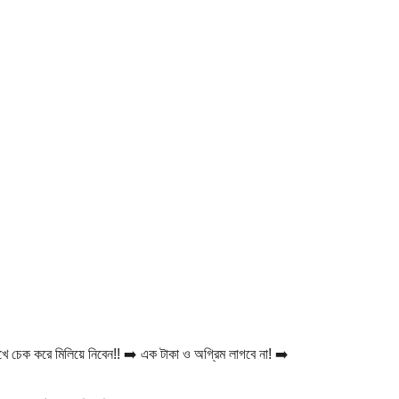
খে চেক করে মিলিয়ে নিবেন!! ➡️ এক টাকা ও অগ্রিম লাগবে না! ➡️