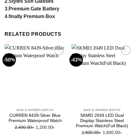
2.Styles Sun Glasses
3.Premium Gate Battery
4.finally Premium Box
RELATED PRODUCTS
-50%
-43%
Add to
Add to
wishlist
wishlist
MAN & WOMEN WATCH
MAN & WOMEN WATCH
CURREN 8439-Silver Blue
SKMEI 2049 LED Dual
Premium Waterproof Watch
Display Stainless Steel
Premium Watch(Full Black)
Original
Current
2,400.00
৳
1,200.00
৳
Original
Current
2,800.00
৳
1,600.00
৳
price
price