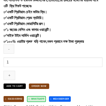
এই স্টাইলিস্ট ও ইউনিক ডিজাইনের CURREN 8439 মডেলের ঘড়িটির সাথে
was:
is:
৩টি ফ্রি গিফট পাচ্ছেনঃ
✅
একটি
প্রিমিয়াম চেইন কাটার ফ্রি
।
2,400.00৳ .
1,200.00৳ .
✅
একটি
প্রিমিয়াম গ্রেড ব্যাটারি।
✅একটি প্রিমিয়াম কোয়ালিটির বক্স।
✅১ বছরের মেশিন এবং কালার ওয়ারেন্টি।
✅লাইফ টাইম সার্ভিস ওয়ারেন্টি।
✅১০০
% ওয়াটার প্রুফ
ঘড়ি পাবেন,নকল প্রমানে লক্ষ টাকা পুরষ্কার
CURREN
8439-
Golden
White
Premium
ADD TO CART
ORDER NOW
Waterproof
Watch
quantity
01633-035902
WHATSAPP
MEASSERGER