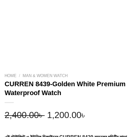
HOME
/
MAN & WOMEN WATCH
CURREN 8439-Golden White Premium
Waterproof Watch
Original
Current
2,400.00
৳
1,200.00
৳
price
price