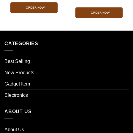
price
price
was:
is:
was:
is:
ORDER NOW
2,400.00৳ .
1,200.00৳ .
ORDER NOW
2,800.00৳ .
1,600.0
CATEGORIES
Best Selling
New Products
Gadget Item
Electronics
ABOUT US
About Us