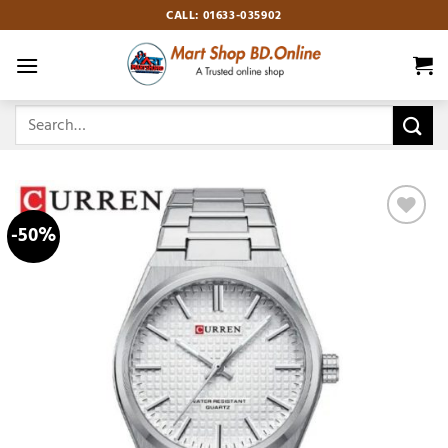
Skip
CALL: 01633-035902
to
content
Search
for:
-50%
Add to
wishlist