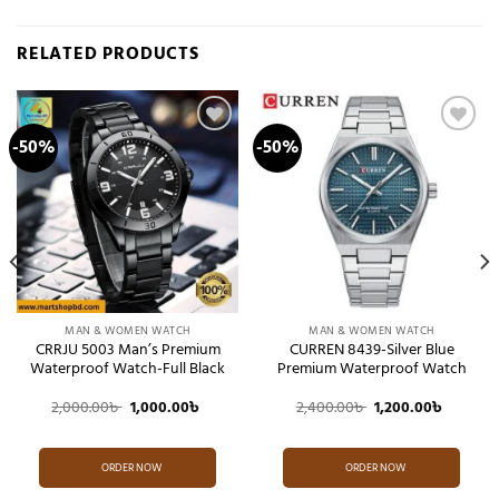
RELATED PRODUCTS
-50%
-50%
Add to
Add to
wishlist
wishlist
MAN & WOMEN WATCH
MAN & WOMEN WATCH
CRRJU 5003 Man’s Premium
CURREN 8439-Silver Blue
Waterproof Watch-Full Black
Premium Waterproof Watch
nt
Original
Current
Original
Current
2,000.00
৳
1,000.00
৳
2,400.00
৳
1,200.00
৳
price
price
price
price
was:
is:
was:
is:
00৳ .
2,000.00৳ .
1,000.00৳ .
2,400.00৳ .
1,200.00
ORDER NOW
ORDER NOW