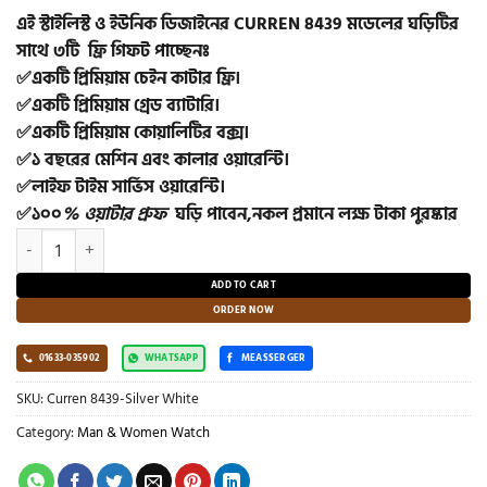
was:
is:
এই স্টাইলিস্ট ও ইউনিক ডিজাইনের CURREN 8439 মডেলের ঘড়িটির
2,400.00৳ .
1,200.00৳ .
সাথে ৩টি ফ্রি গিফট পাচ্ছেনঃ
✅
একটি
প্রিমিয়াম চেইন কাটার ফ্রি
।
✅
একটি
প্রিমিয়াম গ্রেড ব্যাটারি।
✅একটি প্রিমিয়াম কোয়ালিটির বক্স।
✅১ বছরের মেশিন এবং কালার ওয়ারেন্টি।
✅লাইফ টাইম সার্ভিস ওয়ারেন্টি।
✅১০০
% ওয়াটার প্রুফ
ঘড়ি পাবেন,নকল প্রমানে লক্ষ টাকা পুরষ্কার
CURREN 8439-Silver White Premium Waterproof Watch quantity
ADD TO CART
ORDER NOW
01633-035902
WHATSAPP
MEASSERGER
SKU:
Curren 8439-Silver White
Category:
Man & Women Watch