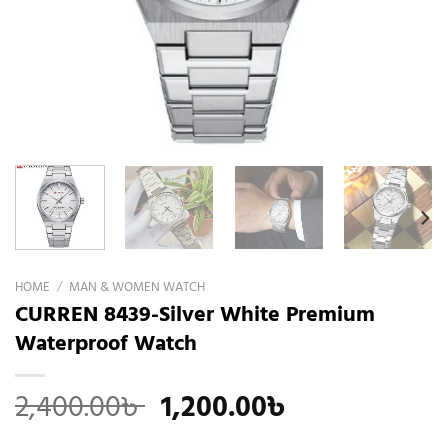
HOME
/
MAN & WOMEN WATCH
CURREN 8439-Silver White Premium
Waterproof Watch
Original
Current
2,400.00
৳
1,200.00
৳
price
price