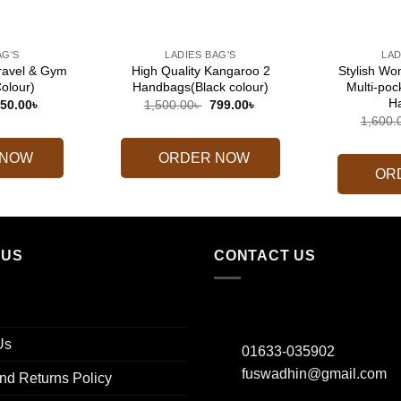
+
+
AG'S
LADIES BAG'S
LAD
ravel & Gym
High Quality Kangaroo 2
Stylish W
olour)
Handbags(Black colour)
Multi-poc
H
riginal
Current
Original
Current
50.00
৳
1,500.00
৳
799.00
৳
rice
price
price
price
1,600.
as:
is:
was:
is:
,600.00৳ .
850.00৳ .
1,500.00৳ .
799.00৳ .
 NOW
ORDER NOW
OR
 US
CONTACT US
Us
01633-035902
fuswadhin@gmail.com
nd Returns Policy