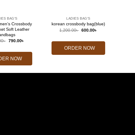
+
+
IES BAG'S
LADIES BAG'S
omen’s Crossbody
High 
korean crossbody bag(blue)
ket Soft Leather
Shoul
Original
Current
1,200.00
৳
600.00
৳
price
price
andbags
1
was:
is:
Original
Current
00
৳
790.00
৳
1,200.00৳ .
600.00৳ .
price
price
ORDER NOW
was:
is:
1,600.00৳ .
790.00৳ .
DER NOW