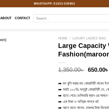
WHATSAPP: 01633-035902
Search
ABOUT
CONTACT
for:
HOME
/
LUXURY LADIES' BAG
Large Capacity 
Fashion(maroo
Add to
wishlist
Original
1,350.00
৳
650.00
price
was:
➡️ মন খুশি করার মত কোয়ালিটি পাবেন ইন
1,350.00
➡️ সবাই ১০০% সন্তুষ্ট কোয়ালিটি তে, কো
➡️ হাতে পেয়ে ডেলিভারি ম্যান এর সামনে 
➡️ এক টাকা ও অগ্রিম লাগবে না!
➡️ আগে হাতে পাবেন, তারপর টাকা দিবেন!