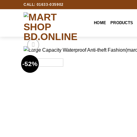
Skip
CALL: 01633-035902
to
content
HOME
PRODUCTS
-52%