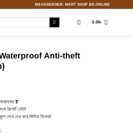
MEASSERGER: MART SHOP BD.ONLINE
0.00
৳
Waterproof Anti-theft
n)
Current
৳
price
is:
শাআল্লাহ ❣️
৳ .
650.00৳ .
নো রিপোর্ট নেই!!
খুলে দেখে চেক করে মিলিয়ে নিবেন!!
!