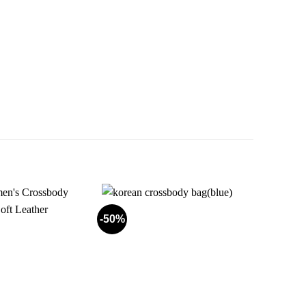
-50%
-33%
Add to
Add to
wishlist
wishlist