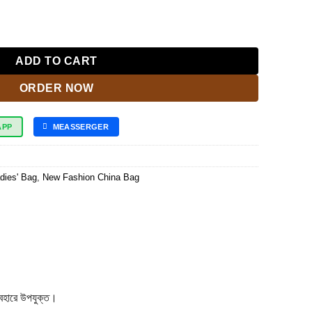
i-theft Fashion(maroon) quantity
ADD TO CART
ORDER NOW
APP
MEASSERGER
dies' Bag
,
New Fashion China Bag
যবহারে উপযুক্ত।