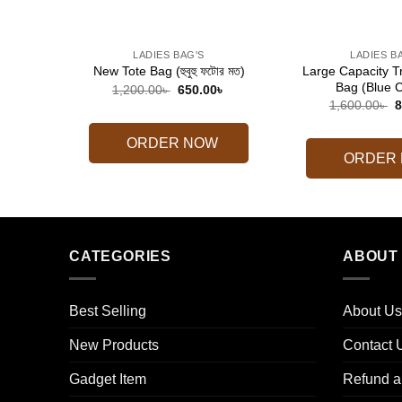
+
+
LADIES BAG'S
LADIES B
Large Capacity T
New Tote Bag (হুবুহু ফটোর মত)
Bag (Blue C
Original
Current
1,200.00
৳
650.00
৳
price
price
O
1,600.00
৳
8
was:
is:
p
1,200.00৳ .
650.00৳ .
w
1
ORDER NOW
ORDER
CATEGORIES
ABOUT
Best Selling
About Us
New Products
Contact 
Gadget Item
Refund a