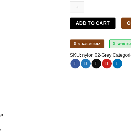
Nylon
Cloth
with
Cowhide
ADD TO CART
O
Shoulder
Bag(Grey)
quantity
01633-035902
WHATS
SKU:
nylon 02-Grey
Categori
!!
্দ।