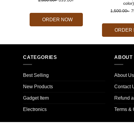
1,800.00
৳
899.00
৳
color)
price
price
O
1,500.00
৳
7
was:
is:
p
ORDER NOW
1,800.00৳ .
899.00৳ .
w
ORDER
1
CATEGORIES
ABOUT
Best Selling
About Us
New Products
Contact 
Gadget Item
Refund a
Electronics
Terms & 