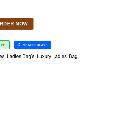
RDER NOW
APP
MEASSERGER
es:
Ladies Bag's
,
Luxury Ladies' Bag