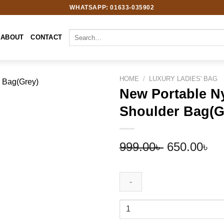
WHATSAPP: 01633-035902
Search
ABOUT
CONTACT
for:
HOME
/
LUXURY LADIES' BAG
New Portable N
Shoulder Bag(G
Add to
wishlist
Original
Cu
999.00
৳
650.00
৳
price
pr
was:
is:
999.00৳ .
65
New
Portable