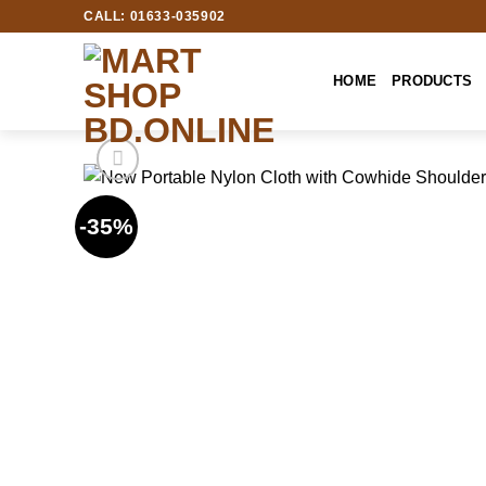
Skip
CALL: 01633-035902
to
content
HOME
PRODUCTS
-35%