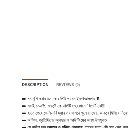
DESCRIPTION
REVIEWS (0)
➡️ মন খুশি করার মত কোয়ালিটি পাবেন ইনশাআল্লাহ ❣️
➡️ সবাই ১০০% সন্তুষ্ট কোয়ালিটি তে,কোনো রিপোর্ট নেই!!
➡️ হাতে পেয়ে ডেলিভারি ম্যান এর সামনে খুলে দেখে চেক করে মিলিয়ে নিবেন
➡️ অফিস, প্রতিদিনের ব্যবহার ও আউটিংয়ের জন্য উপযুক্ত
➡️ যে নারীরা চান
ফ্যাশন ও সুবিধা একসাথে
, তাদের জন্য এটি হবে সেরা পছন