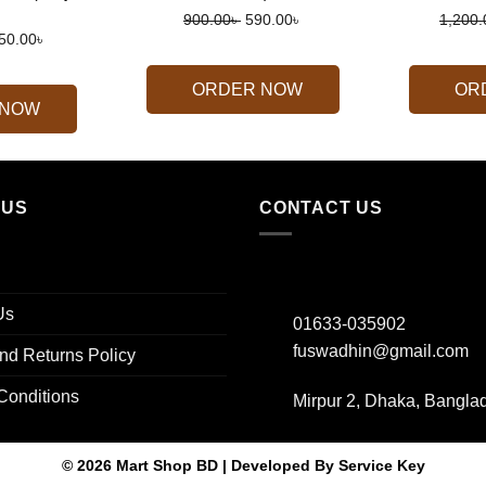
Original
Current
900.00
৳
590.00
৳
1,200.
riginal
Current
50.00
৳
price
price
rice
price
was:
is:
as:
is:
ORDER NOW
OR
900.00৳ .
590.00৳ .
 NOW
,500.00৳ .
750.00৳ .
 US
CONTACT US
Us
01633-035902
fuswadhin@gmail.com
nd Returns Policy
Conditions
Mirpur 2, Dhaka, Bangla
© 2026 Mart Shop BD | Developed By
Service Key