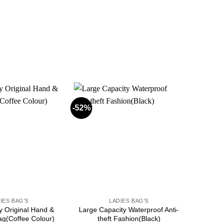
-52%
-33%
Add to
Add to
wishlist
wishlist
+
+
IES BAG'S
LADIES BAG'S
y Original Hand &
Large Capacity Waterproof Anti-
Luxur
ag(Coffee Colour)
theft Fashion(Black)
Leather 