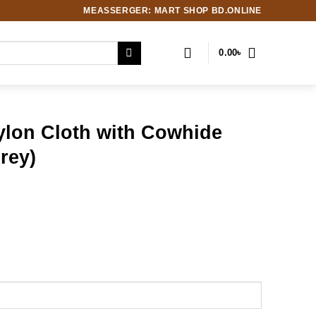
MEASSERGER: MART SHOP BD.ONLINE
0.00
৳
ylon Cloth with Cowhide
rey)
rrent
ice
0.00৳ .