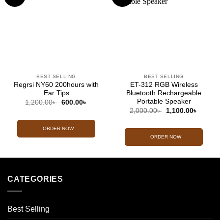
wishlist
wishlist
BEST SELLING
BEST SELLING
Regrsi NY60 200hours with
ET-312 RGB Wireless
Ear Tips
Bluetooth Rechargeable
Portable Speaker
Original
Current
1,200.00
৳
600.00
৳
price
price
Original
Curren
2,000.00
৳
1,100.00
৳
was:
is:
price
price
1,200.00৳ .
600.00৳ .
was:
is:
2,000.00৳ .
1,100.0
ORDER NOW
ORDER NOW
CATEGORIES
Best Selling