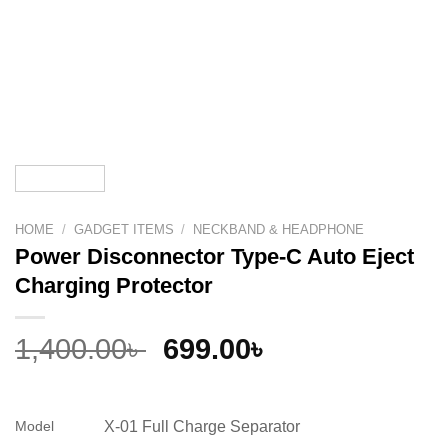
HOME
/
GADGET ITEMS
/
NECKBAND & HEADPHONE
Power Disconnector Type-C Auto Eject
Charging Protector
Original
Current
1,400.00
৳
699.00
৳
price
price
was:
is:
1,400.00৳ .
699.00৳ .
X-01 Full Charge Separator
Model