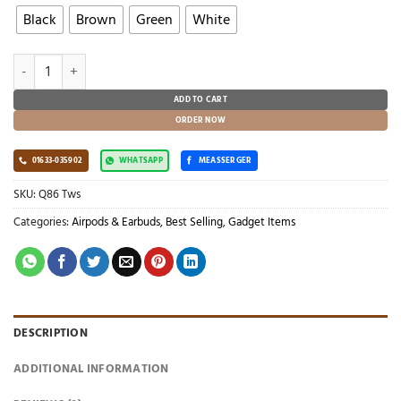
999.00৳ .
499.00৳ .
Black
Brown
Green
White
Q86 Tws Camera Style Digital Display quantity
ADD TO CART
ORDER NOW
01633-035902
WHATSAPP
MEASSERGER
SKU:
Q86 Tws
Categories:
Airpods & Earbuds
,
Best Selling
,
Gadget Items
DESCRIPTION
ADDITIONAL INFORMATION