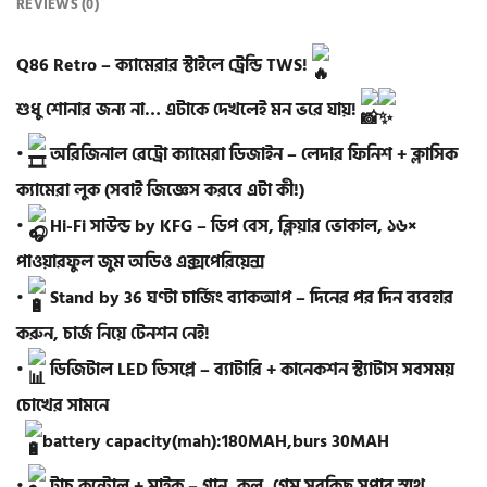
REVIEWS (0)
Q86 Retro – ক্যামেরার স্টাইলে ট্রেন্ডি TWS!
শুধু শোনার জন্য না… এটাকে দেখলেই মন ভরে যায়!
•
অরিজিনাল রেট্রো ক্যামেরা ডিজাইন – লেদার ফিনিশ + ক্লাসিক
ক্যামেরা লুক (সবাই জিজ্ঞেস করবে এটা কী!)
•
Hi-Fi সাউন্ড by KFG – ডিপ বেস, ক্লিয়ার ভোকাল, ১৬×
পাওয়ারফুল জুম অডিও এক্সপেরিয়েন্স
•
Stand by 36 ঘণ্টা চার্জিং ব্যাকআপ – দিনের পর দিন ব্যবহার
করুন, চার্জ নিয়ে টেনশন নেই!
•
ডিজিটাল LED ডিসপ্লে – ব্যাটারি + কানেকশন স্ট্যাটাস সবসময়
চোখের সামনে
battery capacity(mah):180MAH,burs 30MAH
•
টাচ কন্ট্রোল + মাইক – গান, কল, গেম সবকিছু সুপার স্মুথ