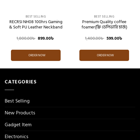
BEST SELLING
BEST SELLING
RECRSI NH08 100hrs Gaming
Premium Quality coffee
& Soft PU Leather Neckband
foamer(ফ্রি ডেলিভারি চার্জ)
Original
Current
Original
Current
1,800.00
৳
899.00
৳
1,400.00
৳
599.00
৳
price
price
price
price
was:
is:
was:
is:
1,800.00৳ .
899.00৳ .
1,400.00৳ .
599.00৳ .
ORDER NOW
ORDER NOW
CATEGORIES
Best Selling
New Products
Gadget Item
Electronics