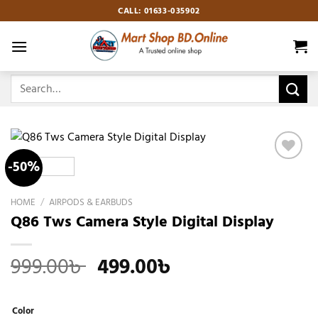
Skip
CALL: 01633-035902
to
content
Search
for:
-50%
Add to
wishlist
HOME
/
AIRPODS & EARBUDS
Q86 Tws Camera Style Digital Display
Original
Current
999.00
৳
499.00
৳
price
price
was:
is:
Color