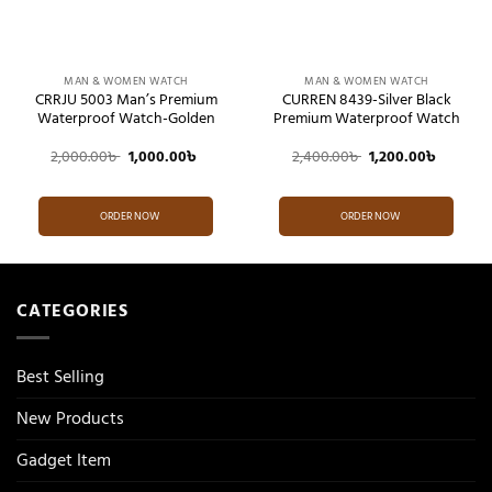
MAN & WOMEN WATCH
MAN & WOMEN WATCH
CRRJU 5003 Man’s Premium
CURREN 8439-Silver Black
Waterproof Watch-Golden
Premium Waterproof Watch
Original
Current
Original
Current
2,000.00
৳
1,000.00
৳
2,400.00
৳
1,200.00
৳
price
price
price
price
was:
is:
was:
is:
2,000.00৳ .
1,000.00৳ .
2,400.00৳ .
1,200.00
ORDER NOW
ORDER NOW
CATEGORIES
Best Selling
New Products
Gadget Item