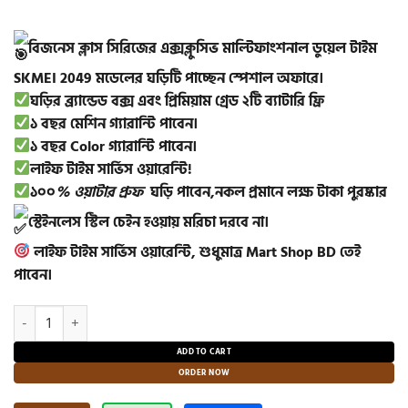
price
price
was:
is:
বিজনেস ক্লাস সিরিজের এক্সক্লুসিভ মাল্টিফাংশনাল ডুয়েল টাইম
2,800.00৳ .
1,600.00৳ .
SKMEI 2049 মডেলের ঘড়িটি পাচ্ছেন স্পেশাল অফারে।
ঘড়ির ব্র্যান্ডেড বক্স এবং প্রিমিয়াম গ্রেড ২টি ব্যাটারি ফ্রি
১ বছর মেশিন গ্যারান্টি পাবেন।
১ বছর Color গ্যারান্টি পাবেন।
লাইফ টাইম সার্ভিস ওয়ারেন্টি!
১০০
% ওয়াটার প্রুফ
ঘড়ি পাবেন,নকল প্রমানে লক্ষ টাকা পুরষ্কার
স্টেইনলেস স্টিল চেইন হওয়ায় মরিচা দরবে না।
লাইফ টাইম সার্ভিস ওয়ারেন্টি, শুধুমাত্র Mart Shop BD তেই
পাবেন।
SKMEI 2049 LED Dual Display Stainless Steel Premium Watch(Golden
ADD TO CART
ORDER NOW