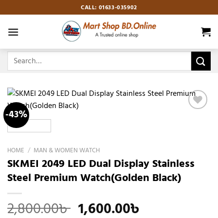
Skip
CALL: 01633-035902
to
content
Search
for:
-43%
Add to
wishlist
HOME
/
MAN & WOMEN WATCH
SKMEI 2049 LED Dual Display Stainless
Steel Premium Watch(Golden Black)
Original
Current
2,800.00
৳
1,600.00
৳