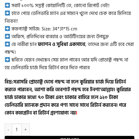
900.00৳ .
590.00৳ .
সবাই ১০০% সন্তুষ্ট কোয়ালিটি তে, কোনো রিপোর্ট নেই!!
হাতে পেয়ে ডেলিভারি ম্যান এর সামনে খুলে দেখে চেক করে মিলিয়ে
নিবেন!!
কমপ্যাক্ট সাইজ: Size: 34*31*15 cm
অফিস, প্রতিদিনের ব্যবহার ও আউটিংয়ের জন্য উপযুক্ত
যে নারীরা চান
ফ্যাশন ও সুবিধা একসাথে
, তাদের জন্য এটি হবে সেরা
পছন্দ।
ছবিতে যেমন দেখছেন সেম মাল পাবেন আর যদি প্রোডাক্ট পছন্দ না
হয় ডেলিভারি চার্জ দিয়ে রিটার্ন করে দিতে পারবে
বিদ্র:সরাসরি প্রোডাক্ট দেখে পছন্দ না হলে কুরিয়ার চার্জ দিয়ে রিটার্ন
করতে পারবেন, আশা করি অবশ্যই পছন্দ হবে ইনশা’আল্লাহ। কুরিয়ার
চার্জ ঢাকার মধ্যে ৭০ টাকা এবং ঢাকার বাহিরে হলে ১২০ টাকা
ডেলিভারি ম্যানকে প্রদান করে পণ্য সাথে সাথে রিটার্ন করবেন। পরে
কোন কমপ্লেইন বা রিটার্ন গ্রহণযোগ্য নয়
।
Women Nice Shoulder Bag(Blue Colour) quantity