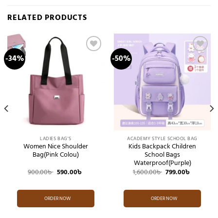
RELATED PRODUCTS
-34%
-50%
Add to
Add to
wishlist
wishlist
LADIES BAG'S
ACADEMY STYLE SCHOOL BAG
Women Nice Shoulder
Kids Backpack Children
Bag(Pink Colou)
School Bags
Waterproof(Purple)
t
Original
Current
Original
Current
900.00
৳
590.00
৳
1,600.00
৳
799.00
৳
price
price
price
price
was:
is:
was:
is:
 .
900.00৳ .
590.00৳ .
1,600.00৳ .
799.00৳ .
ORDER NOW
ORDER NOW