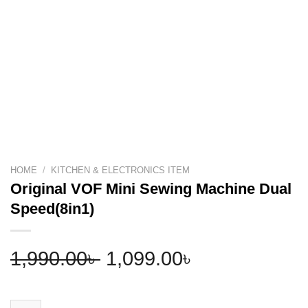
HOME
/
KITCHEN & ELECTRONICS ITEM
Original VOF Mini Sewing Machine Dual
Speed(8in1)
Original
Current
1,990.00
৳
1,099.00
৳
price
price