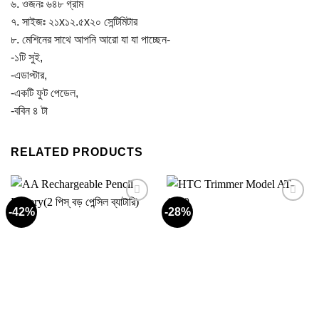
৬. ওজনঃ ৬৪৮ গ্রাম
৭. সাইজঃ ২১x১২.৫x২০ সেন্টিমিটার
৮. মেশিনের সাথে আপনি আরো যা যা পাচ্ছেন-
-১টি সুই,
-এডাপ্টার,
-একটি ফুট পেডেল,
-ববিন ৪ টা
RELATED PRODUCTS
-42%
-28%
Add to
Add to
wishlist
wishlist