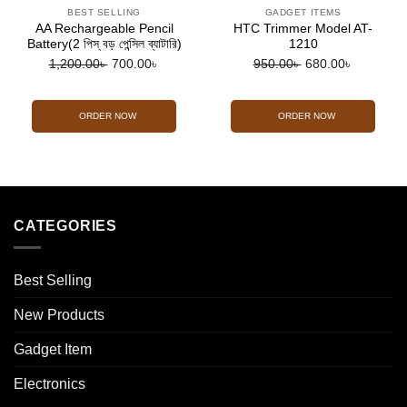
BEST SELLING
GADGET ITEMS
AA Rechargeable Pencil
HTC Trimmer Model AT-
Battery(2 পিস্ বড় পেন্সিল ব্যাটারি)
1210
Original
Current
Original
Current
1,200.00
৳
700.00
৳
950.00
৳
680.00
৳
price
price
price
price
was:
is:
was:
is:
ORDER NOW
ORDER NOW
1,200.00৳ .
700.00৳ .
950.00৳ .
680.00৳ .
CATEGORIES
Best Selling
New Products
Gadget Item
Electronics