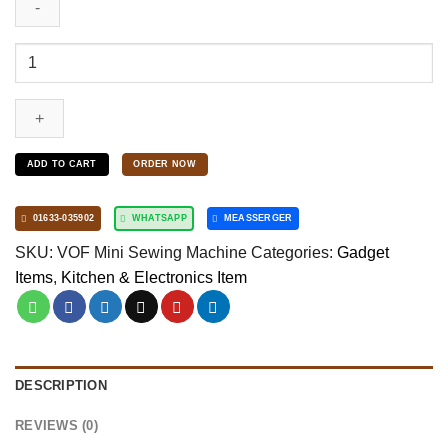
was:
is:
Original
1,990.00৳ .
1,099.00৳ .
VOF
Mini
Sewing
Machine
ADD TO CART
ORDER NOW
Dual
Speed(8in1)
quantity
01633-035902
WHATSAPP
MEASSERGER
SKU:
VOF Mini Sewing Machine
Categories:
Gadget
Items
,
Kitchen & Electronics Item
DESCRIPTION
REVIEWS (0)