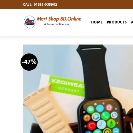
Skip
CALL: 01633-035902
to
content
HOME
PRODUCTS
-47%