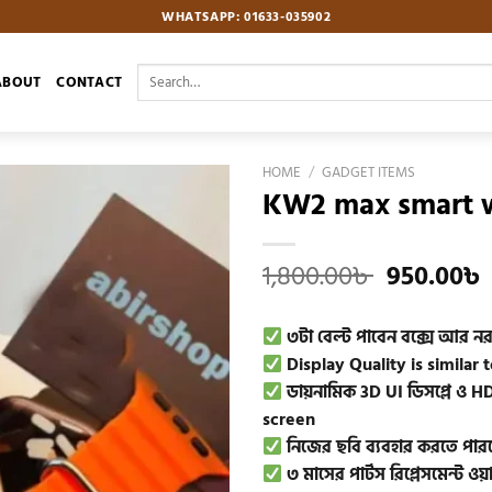
WHATSAPP: 01633-035902
Search
ABOUT
CONTACT
for:
HOME
/
GADGET ITEMS
KW2 max smart w
Add to
wishlist
Original
1,800.00
৳
950.00
৳
price
was:
৩টা বেল্ট পাবেন বক্সে আর নরম
1,800.00৳ 
Display Quality is simila
ডায়নামিক 3D UI ডিসপ্লে ও 
screen
নিজের ছবি ব্যবহার করতে পার
৩ মাসের পার্টস রিপ্লেসমেন্ট ওয়া