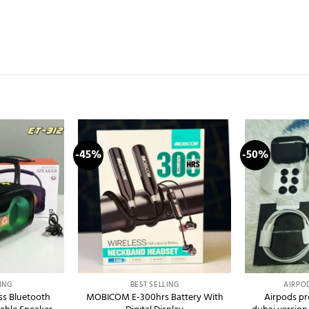
-45%
-50%
Add to
Add to
wishlist
wishlist
+
+
ING
BEST SELLING
AIRPO
ss Bluetooth
MOBICOM E-300hrs Battery With
Airpods pr