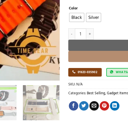
Color
Black
Silver
KW2 max smart watch curve disp
01633-035902
WHATS
SKU:
N/A
Categories:
Best Selling
,
Gadget Item