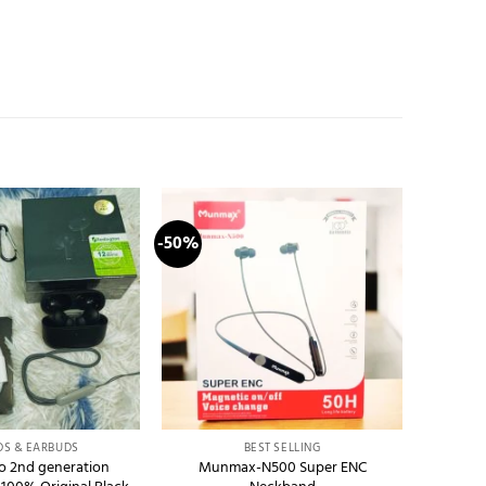
-50%
Add to
Add to
wishlist
wishlist
+
DS & EARBUDS
BEST SELLING
o 2nd generation
Munmax-N500 Super ENC