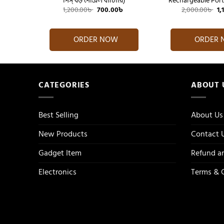
র্জ)
পিস্ বড় পেন্সিল ব্যাটারি)
Rechargeable Port
Current
Original
Current
Or
৳
1,200.00
৳
700.00
৳
2,000.00
৳
1,
price
price
price
pr
is:
was:
is:
wa
৳ .
599.00৳ .
1,200.00৳ .
700.00৳ .
2,
ORDER NOW
ORDER
CATEGORIES
ABOUT 
Best Selling
About Us
New Products
Contact 
Gadget Item
Refund an
Electronics
Terms & 