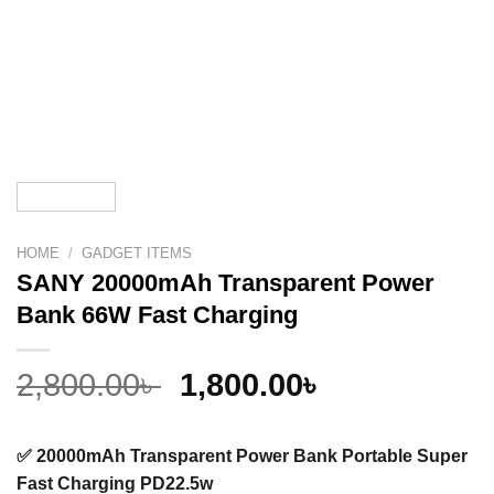
HOME
/
GADGET ITEMS
SANY 20000mAh Transparent Power
Bank 66W Fast Charging
Original
Current
2,800.00
৳
1,800.00
৳
price
price
was:
is:
✅ 20000mAh Transparent Power Bank Portable Super
2,800.00৳ .
1,800.00৳ .
Fast Charging PD22.5w