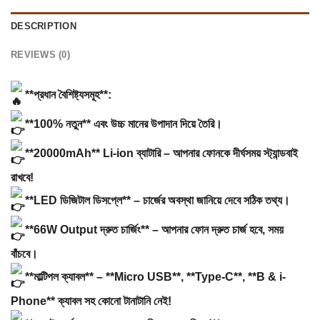
DESCRIPTION
REVIEWS (0)
**প্রধান বৈশিষ্ট্যসমূহ**:
**100% নতুন** এবং উচ্চ মানের উপাদান দিয়ে তৈরি।
**20000mAh** Li-ion ব্যাটারি – আপনার ফোনকে দীর্ঘসময় স্ট্যান্ডবাই
রাখবে!
**LED ডিজিটাল ডিসপ্লে** – চার্জের অবস্থা জানিয়ে দেবে সঠিক তথ্য।
**66W Output দ্রুত চার্জিং** – আপনার ফোন দ্রুত চার্জ হবে, সময়
বাঁচবে।
**মাল্টিপল ক্যাবল** – **Micro USB**, **Type-C**, **B & i-
Phone** ক্যাবল সহ কোনো টানাটানি নেই!