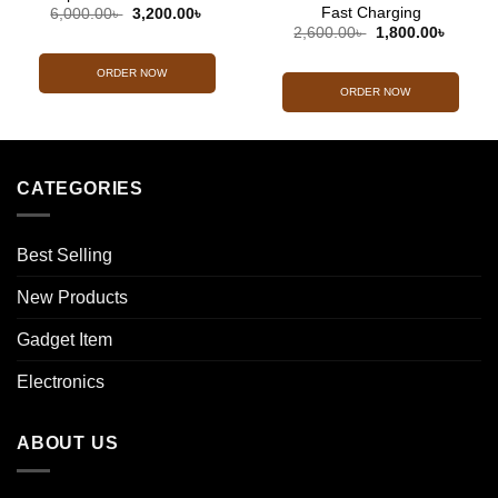
Fast Charging
Original
Current
6,000.00
৳
3,200.00
৳
price
price
Original
Curren
2,600.00
৳
1,800.00
৳
was:
is:
price
price
6,000.00৳ .
3,200.00৳ .
was:
is:
2,600.00৳ .
1,800.0
ORDER NOW
ORDER NOW
CATEGORIES
Best Selling
New Products
Gadget Item
Electronics
ABOUT US