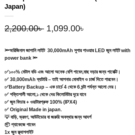
Japan)
Original
Current
2,200.00
৳
1,099.00
৳
price
price
🔦অরিজিনাল জাপানি লাইট 30,000mAh সুপার পাওয়ার LED জুম লাইট with
was:
is:
power bank 🔦
2,200.00৳ .
1,099.00৳ .
✅১০০% মেটাল বডি এবং আলো অনেক বেশি পাবেন,মাছ দড়ার জন্য পার্ফেক্ট।
✅ 30,000mAh ব্যাটারি – তাই আপনার মোবাইল ও চার্জ দিতে পারবেন।
✅Battery Backup – এক চার্চে 4 থেকে 6 ঘন্টা পর্যন্ত আলো দেয়।
✅ শক্তিশালী আলো,১ থেকে দের কিলোমিটার দূরে যাবে
✅ জুম ফিচার + ওয়াটারপ্রুফ 100% (IPX4)
✅ Original Made in japan.
💡 বাড়ি, ভ্রমণ, আউটডোর বা জরুরি অবস্থার জন্য আদর্শ
📦 প্যাকেজে পাবেন
1x জুম ফ্ল্যাশলাইট