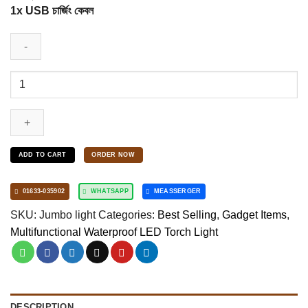
1x USB চার্জিং কেবল
30,000mAh
Jumbo
LED
Zoom
Light
ADD TO CART
ORDER NOW
Waterproof
With
Power
01633-035902
WHATSAPP
MEASSERGER
Bank(Made
SKU:
Jumbo light
Categories:
Best Selling
,
Gadget Items
,
in
Multifunctional Waterproof LED Torch Light
Japan)
quantity
DESCRIPTION