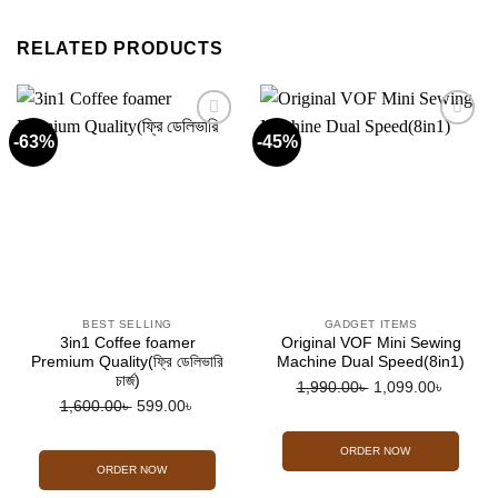
RELATED PRODUCTS
-63%
-45%
Add to
Add to
wishlist
wishlist
BEST SELLING
GADGET ITEMS
3in1 Coffee foamer
Original VOF Mini Sewing
Premium Quality(ফ্রি ডেলিভারি
Machine Dual Speed(8in1)
চার্জ)
Original
Current
1,990.00
৳
1,099.00
৳
Original
Current
1,600.00
৳
599.00
৳
price
price
price
price
was:
is:
was:
is:
ORDER NOW
1,990.00৳ .
1,099.0
ORDER NOW
1,600.00৳ .
599.00৳ .