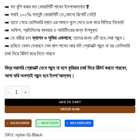
was:
is:
➡️ মন খুশি করার মত কোয়ালিটি পাবেন ইনশাআল্লাহ ❣️
999.00৳ .
650.00৳ .
➡️ সবাই ১০০% সন্তুষ্ট কোয়ালিটি তে,কোনো রিপোর্ট নেই!!
➡️ হাতে পেয়ে ডেলিভারি ম্যান এর সামনে খুলে দেখে চেক করে মিলিয়ে নিবেন!!
➡️ অফিস, প্রতিদিনের ব্যবহার ও আউটিংয়ের জন্য উপযুক্ত
➡️ যে নারীরা চান
ফ্যাশন ও সুবিধা একসাথে
, তাদের জন্য এটি হবে সেরা পছন্দ।
➡️ ছবিতে যেমন দেখছেন সেম মাল পাবেন আর যদি প্রোডাক্ট পছন্দ না হয় ডেলিভারি
চার্জ দিয়ে রিটার্ন করে দিতে পারবে
বিদ্র:সরাসরি প্রোডাক্ট দেখে পছন্দ না হলে কুরিয়ার চার্জ দিয়ে রিটার্ন করতে পারবেন,
আশা করি অবশ্যই পছন্দ হবে ইনশা’আল্লাহ।
Large capacity Shoulder Bag (Black color) quantity
ADD TO CART
ORDER NOW
01633-035902
WHATSAPP
MEASSERGER
SKU:
nylon 01-Black