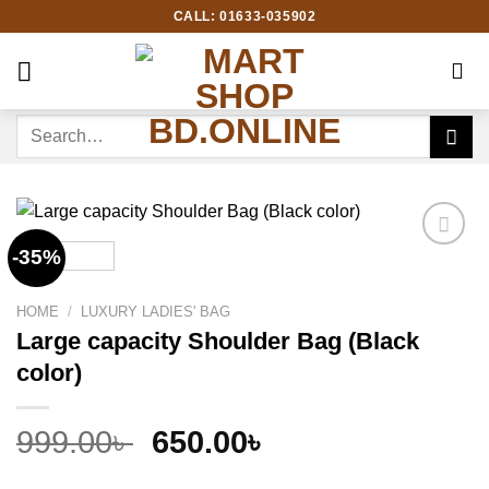
Skip
CALL: 01633-035902
to
content
Search
for:
-35%
Add to
wishlist
HOME
/
LUXURY LADIES' BAG
Large capacity Shoulder Bag (Black
color)
Original
Current
999.00
৳
650.00
৳
price
price