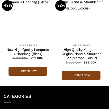
-43%
-33%
Add to
Add to
wishlist
wishlist
LADIES BAG'S
LADIES BAG'S
New High Quality Kangaroo
High Quality Kangaroo
4 Handbag (Black)
Original Hand & Shoulder
Bag(Maroon Colour)
Original
Current
1,400.00
৳
799.00
৳
price
price
Original
Current
1,200.00
৳
799.00
৳
was:
is:
price
price
1,400.00৳ .
799.00৳ .
was:
is:
1,200.00৳ .
799.00৳ 
ORDER NOW
ORDER NOW
CATEGORIES