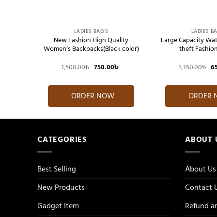
+
+
LADIES BAG'S
LADIES BA
 Gym Bag
New Fashion High Quality
Large Capacity Wat
Women’s Backpacks(Black color)
theft Fashion
Current
Original
Current
Or
৳
1,500.00
৳
750.00
৳
1,350.00
৳
6
price
price
price
pr
is:
was:
is:
wa
৳ .
850.00৳ .
1,500.00৳ .
750.00৳ .
1,
ORDER NOW
ORDER
CATEGORIES
ABOUT 
Best Selling
About Us
New Products
Contact 
Gadget Item
Refund an