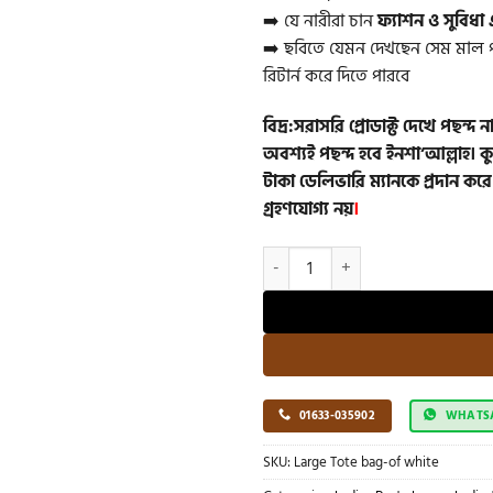
➡️ যে নারীরা চান
ফ্যাশন ও সুবিধা
➡️ ছবিতে যেমন দেখছেন সেম মাল পাবে
রিটার্ন করে দিতে পারবে
বিদ্র:সরাসরি প্রোডাক্ট দেখে পছন্দ 
অবশ্যই পছন্দ হবে ইনশা’আল্লাহ। কু
টাকা ডেলিভারি ম্যানকে প্রদান করে
গ্রহণযোগ্য নয়
।
Women Large Capacity Outdoor T
01633-035902
WHATS
SKU:
Large Tote bag-of white