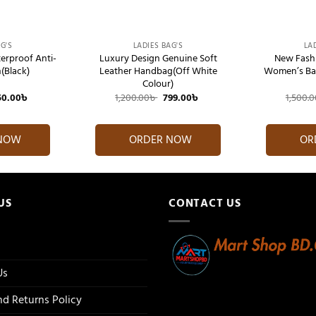
+
+
G'S
LADIES BAG'S
LA
erproof Anti-
Luxury Design Genuine Soft
New Fashi
(Black)
Leather Handbag(Off White
Women’s Ba
Colour)
iginal
Current
Original
Current
50.00
৳
1,200.00
৳
799.00
৳
1,500.0
ice
price
price
price
s:
is:
was:
is:
350.00৳ .
650.00৳ .
1,200.00৳ .
799.00৳ .
 NOW
ORDER NOW
OR
US
CONTACT US
Us
d Returns Policy