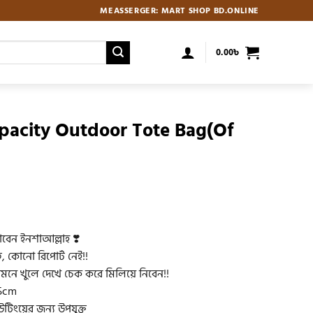
MEASSERGER: MART SHOP BD.ONLINE
0.00
৳
acity Outdoor Tote Bag(Of
Current
price
s:
বেন ইনশাআল্লাহ ❣️
.
750.00৳ .
, কোনো রিপোর্ট নেই!!
সামনে খুলে দেখে চেক করে মিলিয়ে নিবেন!!
5cm
টিংয়ের জন্য উপযুক্ত