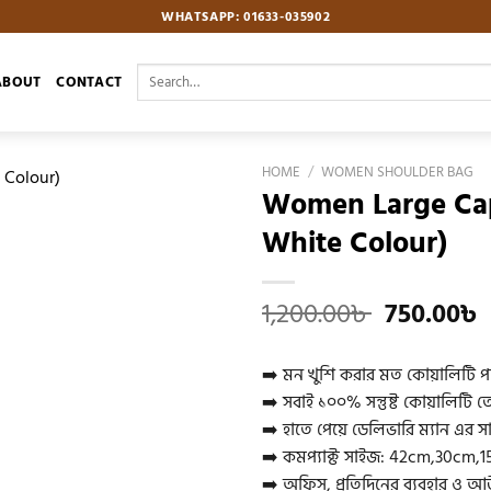
WHATSAPP: 01633-035902
Search
ABOUT
CONTACT
for:
HOME
/
WOMEN SHOULDER BAG
Women Large Cap
White Colour)
Add to
wishlist
Original
1,200.00
৳
750.00
৳
price
was:
i
➡️ মন খুশি করার মত কোয়ালিটি পা
1,200.00৳ 
➡️ সবাই ১০০% সন্তুষ্ট কোয়ালিটি তে
➡️ হাতে পেয়ে ডেলিভারি ম্যান এর 
➡️ কমপ্যাক্ট সাইজ:
42cm,30cm,1
➡️ অফিস, প্রতিদিনের ব্যবহার ও আউ