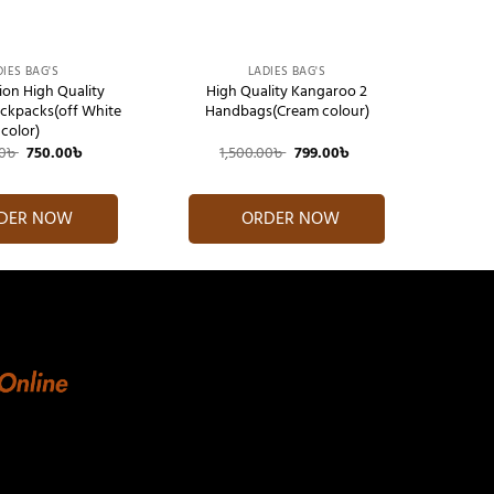
+
DIES BAG'S
LADIES BAG'S
on High Quality
High Quality Kangaroo 2
ckpacks(off White
Handbags(Cream colour)
color)
Original
Current
Original
Current
0
৳
750.00
৳
1,500.00
৳
799.00
৳
price
price
price
price
was:
is:
was:
is:
1,500.00৳ .
750.00৳ .
1,500.00৳ .
799.00৳ .
DER NOW
ORDER NOW