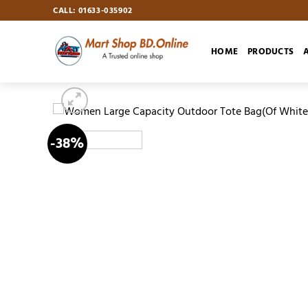
Skip
CALL: 01633-035902
to
content
HOME
PRODUCTS
-38%