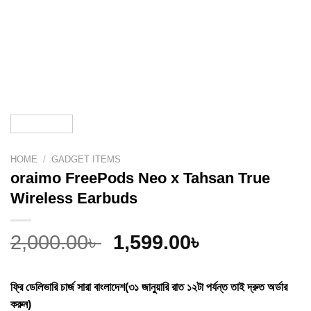
HOME
/
GADGET ITEMS
oraimo FreePods Neo x Tahsan True
Wireless Earbuds
Original
Current
2,000.00
৳
1,599.00
৳
price
price
was:
is:
ফ্রি ডেলিভারি চার্জ সারা বাংলাদেশ(৩১ জানুয়ারি রাত ১২টা পর্যন্ত তাই দ্রুত অর্ডার
2,000.00৳ .
1,599.00৳ .
করুন)