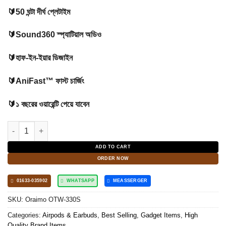
🔰50 ঘন্টা দীর্ঘ প্লেটাইম
🔰Sound360 স্প্যাটিয়াল অডিও
🔰হাফ-ইন-ইয়ার ডিজাইন
🔰AniFast™ ফাস্ট চার্জিং
🔰১ বছরের ওয়ারেন্টি পেয়ে যাবেন
oraimo FreePods Neo x Tahsan True Wireless Earbuds quantity
ADD TO CART
ORDER NOW
01633-035902
WHATSAPP
MEASSERGER
SKU:
Oraimo OTW-330S
Categories:
Airpods & Earbuds
,
Best Selling
,
Gadget Items
,
High
Quality Brand Items