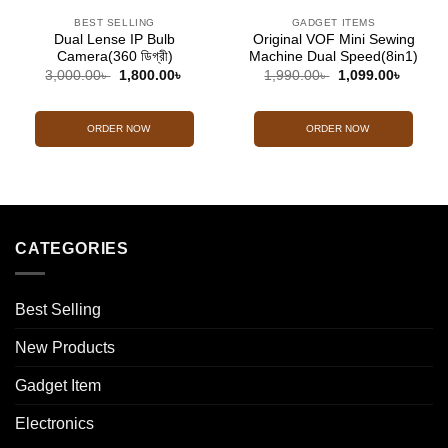
BEST SELLING
GADGET ITEMS
Dual Lense IP Bulb
Original VOF Mini Sewing
Camera(360 ডিগ্রী)
Machine Dual Speed(8in1)
Original
Current
Original
Curren
3,000.00
৳
1,800.00
৳
1,990.00
৳
1,099.00
৳
price
price
price
price
was:
is:
was:
is:
3,000.00৳ .
1,800.00৳ .
1,990.00৳ .
1,099.0
ORDER NOW
ORDER NOW
CATEGORIES
Best Selling
New Products
Gadget Item
Electronics